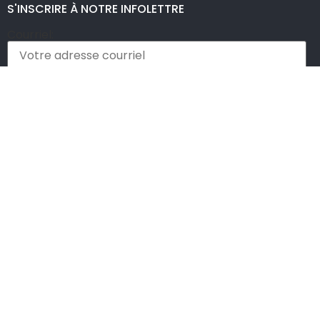
S'INSCRIRE À NOTRE INFOLETTRE
Courriel:
NOUS SUIVRE
© 2026 Nourrir d’abord | Tous droits réservés
Politique de confidentialité
Loi 42